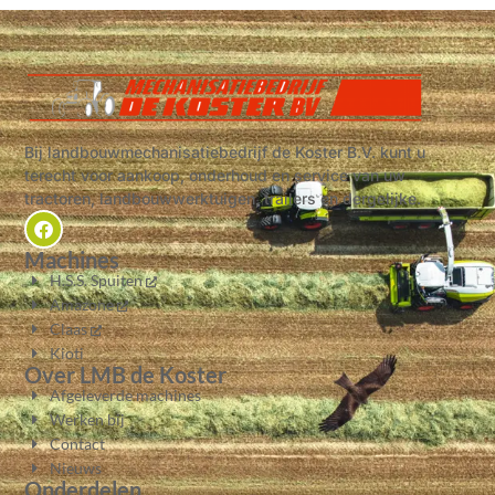
Bij landbouwmechanisatiebedrijf de Koster B.V. kunt u
terecht voor aankoop, onderhoud en service van uw
tractoren, landbouwwerktuigen, trailers en dergelijke.
Machines
H.S.S. Spuiten
Amazone
Claas
Kioti
Over LMB de Koster
Afgeleverde machines
Werken bij
Contact
Nieuws
Onderdelen