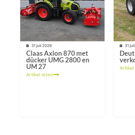
31 juli 2026
31 ju
Claas Axion 870 met
Deut
dücker UMG 2800 en
verk
UM 27
Artikel
Artikel lezen