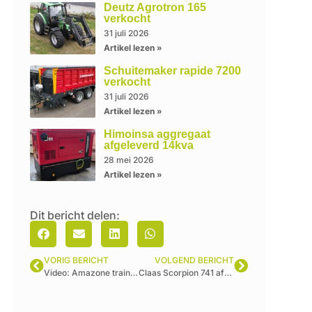
Deutz Agrotron 165
verkocht
31 juli 2026
Artikel lezen »
Schuitemaker rapide 7200
verkocht
31 juli 2026
Artikel lezen »
Himoinsa aggregaat
afgeleverd 14kva
28 mei 2026
Artikel lezen »
Dit bericht delen:
VORIG BERICHT
VOLGEND BERICHT
Video: Amazone training dagen georganiseerd door Kamps de Wild
Claas Scorpion 741 afgeleverd