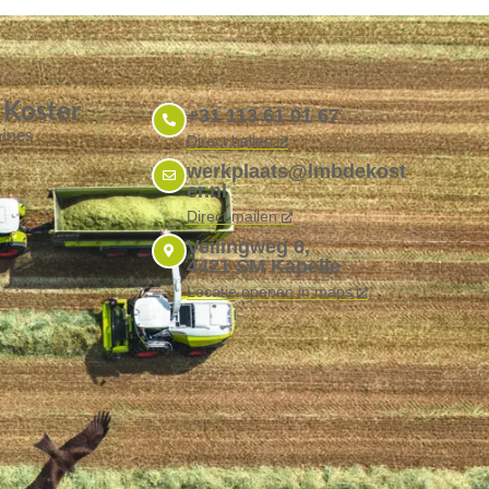
 Koster
+31 113 61 01 67
ines
Direct bellen
werkplaats@lmbdekost
er.nl
Direct mailen
Veilingweg 6,
4421 SM Kapelle
Locatie openen in maps