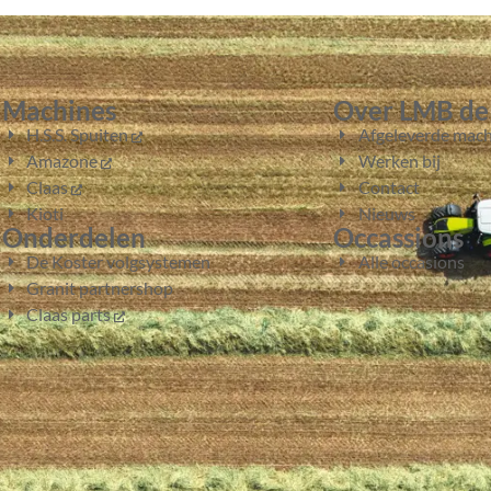
Machines
Over LMB de
H.S.S. Spuiten
Afgeleverde mach
Amazone
Werken bij
Claas
Contact
Kioti
Nieuws
Onderdelen
Occassions
De Koster volgsystemen
Alle occasions
Granit partnershop
Claas parts