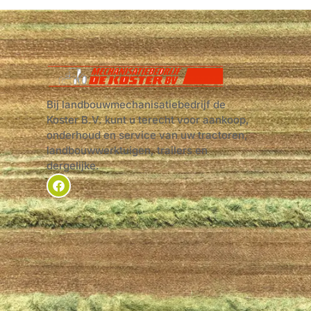
Bij landbouwmechanisatiebedrijf de
Koster B.V. kunt u terecht voor aankoop,
onderhoud en service van uw tractoren,
landbouwwerktuigen, trailers en
dergelijke.