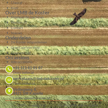
Claas
Kioti
Over LMB de Koster
Afgeleverde machines
Werken bij
Contact
Nieuws
Onderdelen
De Koster volgsystemen
Granit partnershop
Claas parts
Occassions
Alle occasions
+31 113 61 01 67
Direct bellen
werkplaats@lmbdekoster.nl
Direct mailen
Veilingweg 6,
4421 SM Kapelle
Locatie openen in maps
©2026 – Copyright by
Alle genoemde prijzen op deze