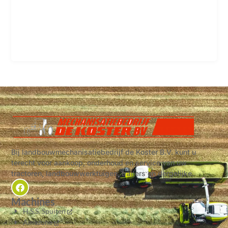
Bij landbouwmechanisatiebedrijf de Koster B.V. kunt u
terecht voor aankoop, onderhoud en service van uw
tractoren, landbouwwerktuigen, trailers en dergelijke.
Machines
H.S.S. Spuiten
Amazone