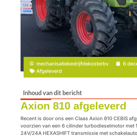
mechanisatiebedrijfdekosterbv
6 dec
Afgeleverd
Inhoud van dit bericht
Axion 810 afgeleverd
Recent is door ons een Claas Axion 810 CEBIS afg
voorzien van een 6 cilinder turbodieselmotor me
24V/24A HEXASHIFT transmissie met schakelaut