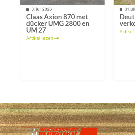
31 juli 2026
31 ju
Claas Axion 870 met
Deut
dücker UMG 2800 en
verk
UM 27
Artikel
Artikel lezen