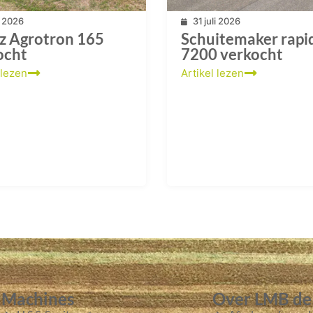
li 2026
31 juli 2026
z Agrotron 165
Schuitemaker rapi
ocht
7200 verkocht
 lezen
Artikel lezen
Machines
Over LMB de