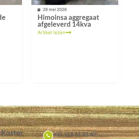
28 mei 2026
de
Himoinsa aggregaat
afgeleverd 14kva
Artikel lezen
 Koster
+31 113 61 01 67