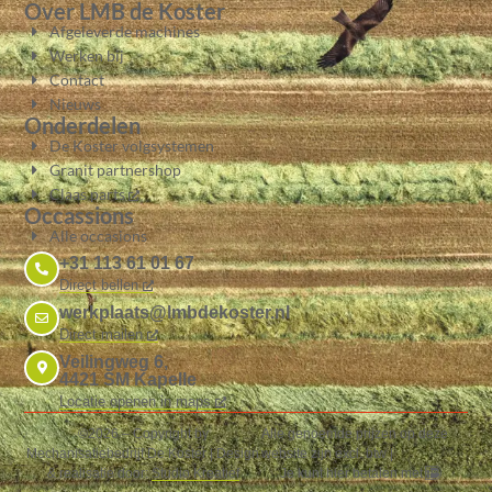
Over LMB de Koster
Afgeleverde machines
Werken bij
Contact
Nieuws
Onderdelen
De Koster volgsystemen
Granit partnershop
Claas parts
Occassions
Alle occasions
+31 113 61 01 67
Direct bellen
werkplaats@lmbdekoster.nl
Direct mailen
Veilingweg 6,
4421 SM Kapelle
Locatie openen in maps
©2026 – Copyright by
Alle genoemde prijzen op deze
Mechanisatiebedrijf De Koster
| Design
website zijn excl. btw
|
& realisatie door:
Studio Kreatief
Je kunt hier betalen met