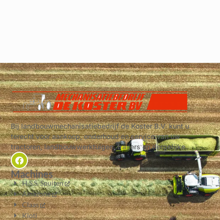
Bij landbouwmechanisatiebedrijf de Koster B.V. kunt u
terecht voor aankoop, onderhoud en service van uw
tractoren, landbouwwerktuigen, trailers en dergelijke.
Machines
H.S.S. Spuiten
Amazone
Claas
Kioti