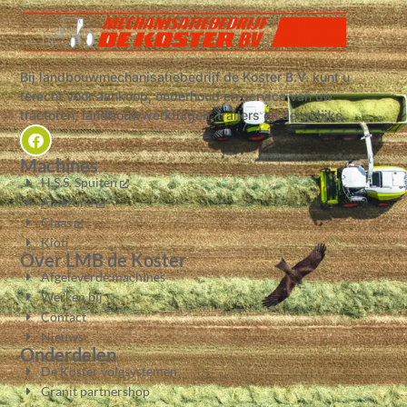
Bij landbouwmechanisatiebedrijf de Koster B.V. kunt u
terecht voor aankoop, onderhoud en service van uw
tractoren, landbouwwerktuigen, trailers en dergelijke.
Machines
H.S.S. Spuiten
Amazone
Claas
Kioti
Over LMB de Koster
Afgeleverde machines
Werken bij
Contact
Nieuws
Onderdelen
De Koster volgsystemen
Granit partnershop