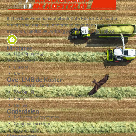
Bij landbouwmechanisatiebedrijf de Koster B.V. kunt u
terecht voor aankoop, onderhoud en service van uw
tractoren, landbouwwerktuigen, trailers en dergelijke.
Machines
H.S.S. Spuiten
Amazone
Claas
Kioti
Over LMB de Koster
Afgeleverde machines
Werken bij
Contact
Nieuws
Onderdelen
De Koster volgsystemen
Granit partnershop
Claas parts