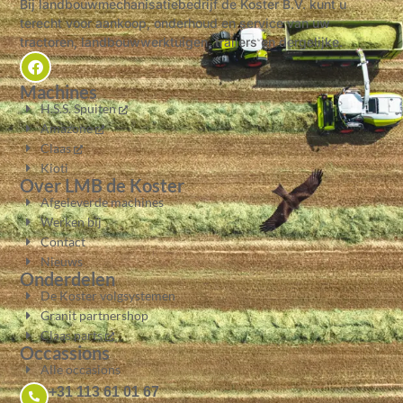
Bij landbouwmechanisatiebedrijf de Koster B.V. kunt u
terecht voor aankoop, onderhoud en service van uw
tractoren, landbouwwerktuigen, trailers en dergelijke.
Machines
H.S.S. Spuiten
Amazone
Claas
Kioti
Over LMB de Koster
Afgeleverde machines
Werken bij
Contact
Nieuws
Onderdelen
De Koster volgsystemen
Granit partnershop
Claas parts
Occassions
Alle occasions
+31 113 61 01 67