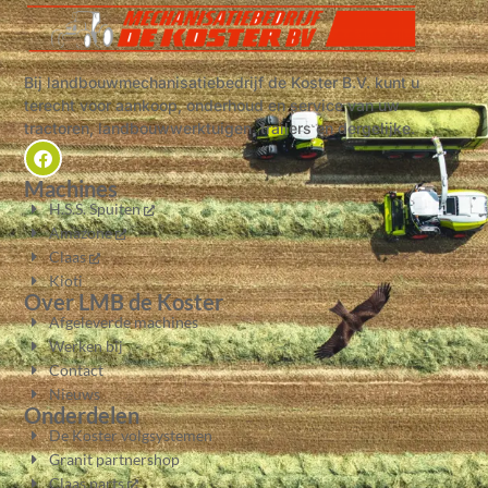
Bij landbouwmechanisatiebedrijf de Koster B.V. kunt u
terecht voor aankoop, onderhoud en service van uw
tractoren, landbouwwerktuigen, trailers en dergelijke.
Machines
H.S.S. Spuiten
Amazone
Claas
Kioti
Over LMB de Koster
Afgeleverde machines
Werken bij
Contact
Nieuws
Onderdelen
De Koster volgsystemen
Granit partnershop
Claas parts