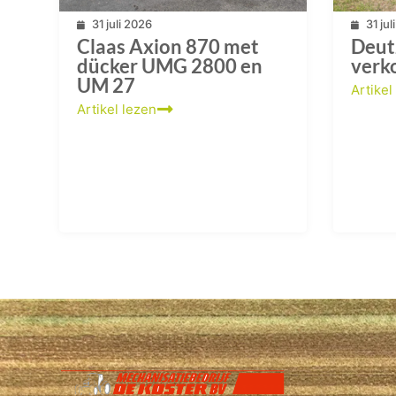
31 juli 2026
31 ju
Claas Axion 870 met
Deut
dücker UMG 2800 en
verk
UM 27
Artikel
Artikel lezen