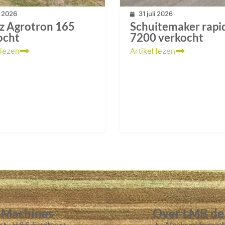
li 2026
31 juli 2026
z Agrotron 165
Schuitemaker rapi
ocht
7200 verkocht
 lezen
Artikel lezen
Machines
Over LMB de
H.S.S. Spuiten
Afgeleverde mach