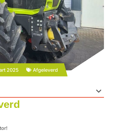
art 2025
Afgeleverd
verd
tor!