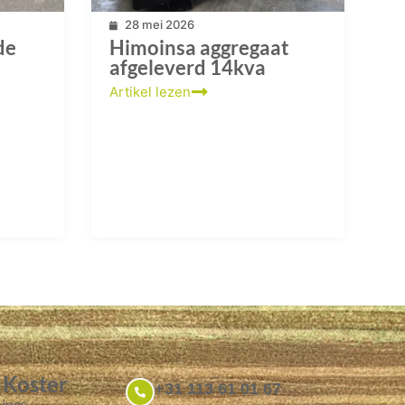
28 mei 2026
de
Himoinsa aggregaat
afgeleverd 14kva
Artikel lezen
 Koster
+31 113 61 01 67
ines