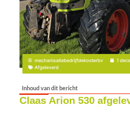
mechanisatiebedrijfdekosterbv
1 dec
Afgeleverd
Inhoud van dit bericht
Claas Arion 530 afgele