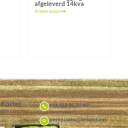
afgeleverd 14kva
Artikel lezen
 Koster
+31 113 61 01 67
ines
Direct bellen
werkplaats@lmbdekost
er.nl