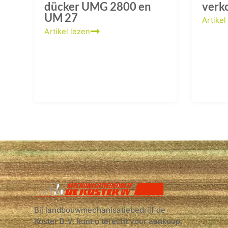
dücker UMG 2800 en
verk
UM 27
Artikel
Artikel lezen
Bij landbouwmechanisatiebedrijf de
Koster B.V. kunt u terecht voor aankoop,