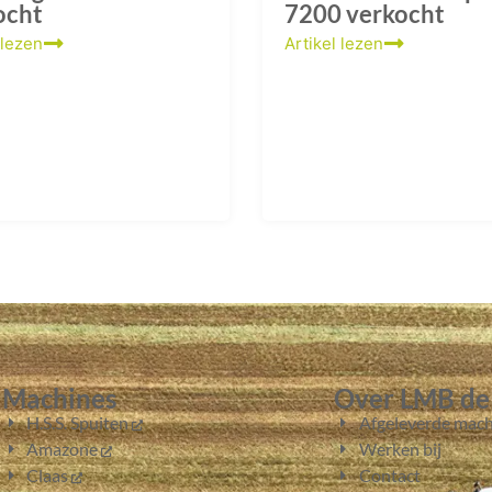
ocht
7200 verkocht
 lezen
Artikel lezen
Machines
Over LMB de
H.S.S. Spuiten
Afgeleverde mach
Amazone
Werken bij
Claas
Contact